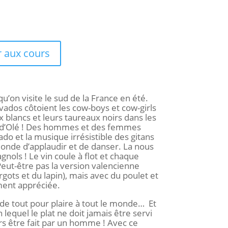
 aux cours
qu’on visite le sud de la France en été.
ivados côtoient les cow-boys et cow-girls
 blancs et leurs taureaux noirs dans les
d’Olé !
Des hommes et des femmes
do et la musique irrésistible des gitans
onde d’applaudir et de danser. La nous
gnols !
L
e vin coule à flot et chaque
eut-être pas la version valencienne
rgots et du lapin), mais avec du poulet et
ment appréciée.
 de tout pour plaire à tout le monde… Et
lequel le plat ne doit jamais être servi
urs être fait par un homme !
Avec ce